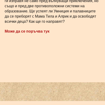
ги изправя не само пред вълнуващи приключения, но
също и пред две противоположни системи на
образование. Ще успеят ли Умниция и палавниците
да се преборят с Мама Тила и Алрик и да освободят
всички деца? Как ще го направят?
Може да се поръчва тук