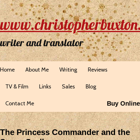
www.christopherbuxton
writer and translator
Home
About Me
Writing
Reviews
TV & Film
Links
Sales
Blog
Contact Me
Buy Online
The Princess Commander and the