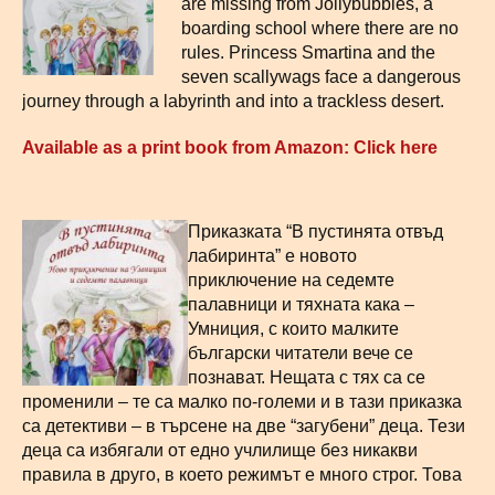
are missing from Jollybubbles, a
boarding school where there are no
rules. Princess Smartina and the
seven scallywags face a dangerous
journey through a labyrinth and into a trackless desert.
Available as a print book from Amazon: Click here
Приказката “В пустинята отвъд
лабиринта” е новото
приключение на седемте
палавници и тяхната кака –
Умниция, с които малките
български читатели вече се
познават. Нещата с тях са се
променили – те са малко по-големи и в тази приказка
са детективи – в търсене на две “загубени” деца. Тези
деца са избягали от едно учлилище без никакви
правила в друго, в което режимът е много строг. Това