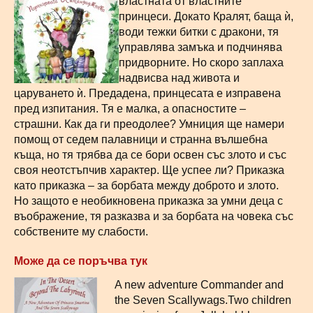
властната от властните
принцеси. Докато Кралят, баща ѝ,
води тежки битки с дракони, тя
управлява замъка и подчинява
придворните. Но скоро заплаха
надвисва над живота и
царуването ѝ. Предадена, принцесата е изправена
пред изпитания. Тя е малка, а опасностите –
страшни. Как да ги преодолее? Умниция ще намери
помощ от седем палавници и странна вълшебна
къща, но тя трябва да се бори освен със злото и със
своя неотстъпчив характер. Ще успее ли? Приказка
като приказка – за борбата между доброто и злото.
Но защото е необикновена приказка за умни деца с
въображение, тя разказва и за борбата на човека със
собствените му слабости.
Може да се поръчва тук
A new adventure Commander and
the Seven Scallywags.Two children