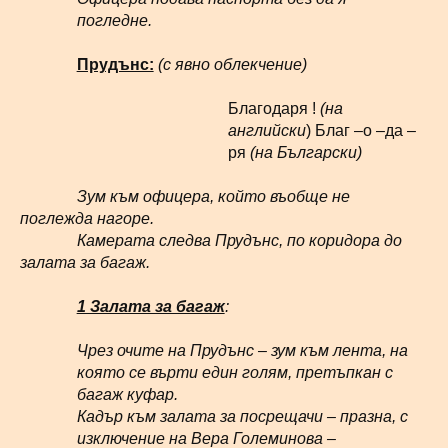
погледне.
Прудънс:
(с явно облекчение)
Благодаря !
(на
английски
) Благ –о –да –
ря
(на Български)
Зум към офицера, който въобще не
поглежда нагоре.
Камерата следва Прудънс, по коридора до
залата за багаж.
1 Залата за багаж
:
Чрез очите на Прудънс – зум към лента, на
която се върти един голям, претъпкан с
багаж куфар.
Кадър към залата за посрещачи – празна, с
изключение на Вера Големинова –