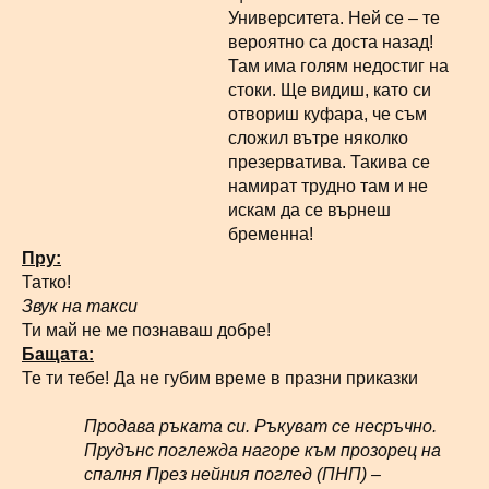
Университета. Ней се – те
вероятно са доста назад!
Там има голям недостиг на
стоки. Ще видиш, като си
отвориш куфара, че съм
сложил вътре няколко
презерватива. Такива се
намират трудно там и не
искам да се върнеш
бременна!
Пру:
Татко!
Звук на такси
Ти май не ме познаваш добре!
Бащата:
Те ти тебе! Да не губим време в празни приказки
Продава ръката си. Ръкуват се несръчно.
Прудънс поглежда нагоре към прозорец на
спалня През нейния поглед (ПНП) –