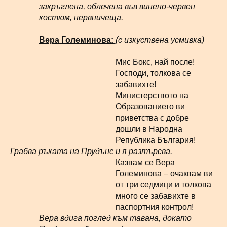
закръглена, облечена във винено-червен
костюм, нервничеща.
Вера Големинова:
(с изкуствена усмивка)
Мис Бокс, най после!
Господи, толкова се
забавихте!
Министерството на
Образованието ви
приветства с добре
дошли в Народна
Република България!
Грабва ръката на Прудънс и я разтърсва.
Казвам се Вера
Големинова – очаквам ви
от три седмици и толкова
много се забавихте в
паспортния контрол!
Вера вдига поглед към тавана, докато