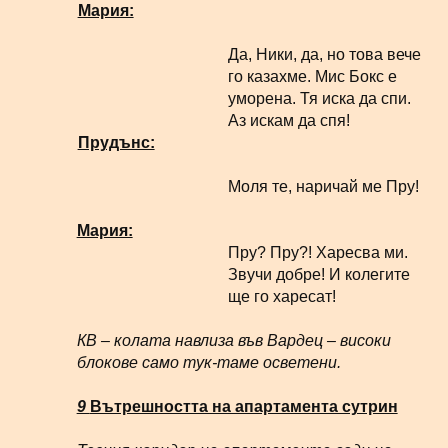
Мария:
Да, Ники, да, но това вече
го казахме. Мис Бокс е
уморена. Тя иска да спи.
Аз искам да спя!
Прудънс:
Моля те, наричай ме Пру!
Мария:
Пру? Пру?! Харесва ми.
Звучи добре! И колегите
ще го харесат!
КВ – колата навлиза във Вардец – високи
блокове само тук-таме осветени.
9
Вътрешността на апартамента сутрин