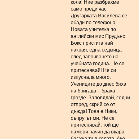
кола! Ние разбрахме
само преди час!
Другарката Василева се
обади по телефона.
Новата учителка по
английски мис Прудънс
Бокс пристига най
накрая, една седмица
след започването на
учебната година. Не се
притеснявай! Не си
изпуснала много.
Учениците до днес бяха
на бригада – браха
грозде. Заповядай, седни
отпред, скрий се от
дъжда! Това е Ники,
съпругът ми. Не се
притеснявай, той ще
намери начин да вкара
багажа ти в колата. Ако