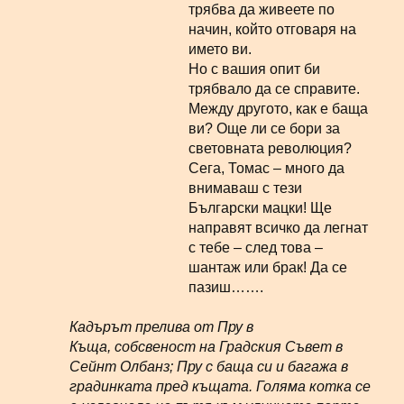
трябва да живеете по
начин, който отговаря на
името ви.
Но с вашия опит би
трябвало да се справите.
Между другото, как е баща
ви? Още ли се бори за
световната революция?
Сега, Томас – много да
внимаваш с тези
Български мацки! Ще
направят всичко да легнат
с тебе – след това –
шантаж или брак! Да се
пазиш…….
Кадърът прелива от Пру в
Къща, собсвеност на Градския Съвет в
Сейнт Олбанз; Пру с баща си и багажа в
градинката пред къщата. Голяма котка се