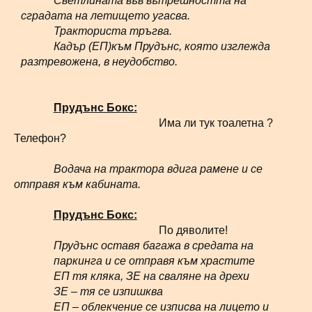
Светлината във вътрешността на
сградата на летището угасва.
Тракториста тръгва.
Кадър (ЕП)към Прудънс, която изглежда
разтревожена, в неудобство.
Прудънс Бокс:
Има ли тук тоалетна ?
Телефон?
Водача на трактора вдига рамене и се
отправя към кабината.
Прудънс Бокс:
По дяволите!
Прудънс оставя багажа в средата на
паркинга и се отправя към храстите
ЕП тя кляка, ЗЕ на сваляне на дрехи
ЗЕ – тя се изпишква
ЕП – облекчение се изписва на лицето и