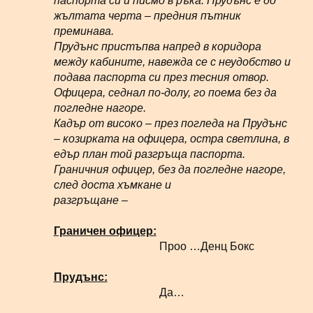
паспорта си и писмо в ръка. Прудънс е до
жълтата черта – предния пътник
преминава.
Прудънс пристъпва напред в коридора
между кабините, навежда се с неудобство и
подава паспорта си през тесния отвор.
Офицера, седнал по-долу, го поема без да
погледне нагоре.
Кадър от високо – през погледа на
Прудънс
– козирката на офицера, остра светлина
,
в
едър план той
разгръща паспорта.
Граничния офицер, без да погледне нагоре,
след доста хъмкане и
разгръщане –
Граничен офицер:
Проо …Денц Бокс
Прудънс:
Да…