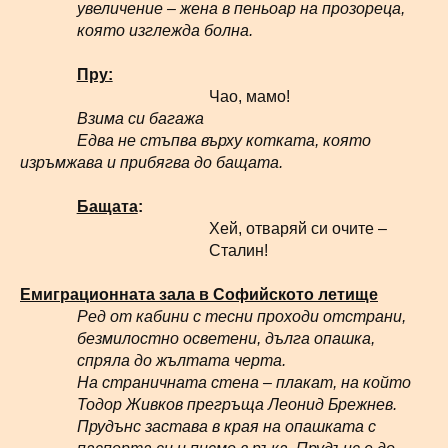
увеличение – жена в пеньоар на прозореца,
която изглежда болна.
Пру:
Чао, мамо!
Взима си багажа
Едва не стъпва върху котката, която
изръмжава и прибягва до бащата.
Бащата
:
Хей, отваряй си очите –
Сталин!
Емиграционната зала в Софийското летище
Ред от кабини с тесни проходи отстрани,
безмилостно осветени, дълга опашка,
спряла до жълтата черта.
На страничната стена – плакат, на който
Тодор Живков прегръща Леонид Брежнев.
Прудънс застава в края на опашката с