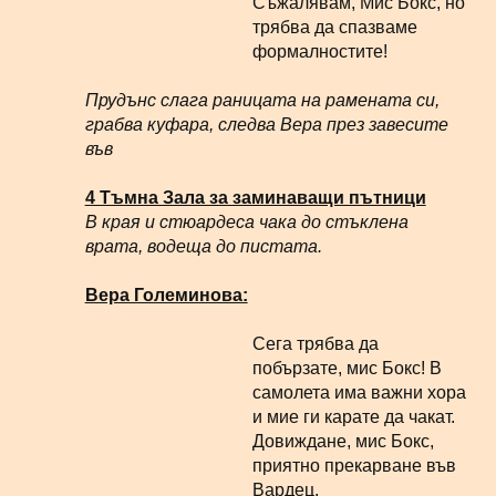
Съжалявам, Мис Бокс, но
трябва да спазваме
формалностите!
Прудънс слага раницата на рамената си,
грабва куфара, следва Вера през завесите
във
4 Тъмна Зала за заминаващи пътници
В края и стюардеса чака до стъклена
врата, водеща до пистата.
Вера Големинова:
Сега трябва да
побързате, мис Бокс! В
самолета има важни хора
и мие ги карате да чакат.
Довиждане, мис Бокс,
приятно прекарване във
Вардец.