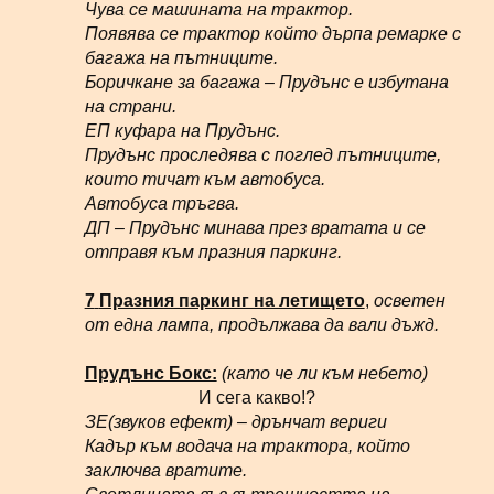
Чува се машината на трактор.
Появява се трактор който дърпа ремарке с
багажа на пътниците.
Боричкане за багажа – Прудънс е избутана
на страни.
ЕП куфара на Прудънс.
Прудънс проследява с поглед пътниците,
които тичат към автобуса.
Автобуса тръгва.
ДП – Прудънс минава през вратата и се
отправя към празния паркинг.
7
Празния паркинг на летището
,
осветен
от една лампа, продължава да вали дъжд.
Прудънс Бокс:
(като че ли към небето)
И сега какво!?
ЗЕ(звуков ефект) – дрънчат вериги
Кадър към водача на трактора, който
заключва вратите.