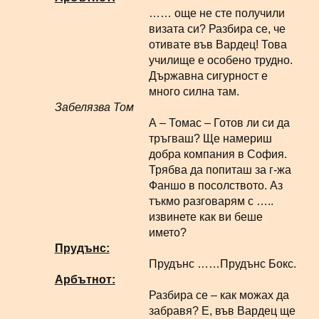
…… още не сте получили
визата си? Разбира се, че
отивате във Вардец! Това
училище е особено трудно.
Държавна сигурност е
много силна там.
Забелязва Том
А – Томас – Готов ли си да
тръгваш? Ще намериш
добра компания в София.
Трябва да попиташ за г-жа
Фаншо в посолството. Аз
тъкмо разговарям с …..
извинете как ви беше
името?
Прудънс:
Прудънс ……Прудънс Бокс.
Арбътнот:
Разбира се – как можах да
забравя? Е, във Вардец ще