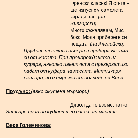
Френски класик! Я стига –
ще изпуснем самолета
заради вас!
(на
Български)
Много съжалявам, Мис
бокс! Моля приберете си
нещата!
(на
Английски)
Прудънс трескаво събера и прибира Багажа
си от масата. При пренареждането на
куфара, няколко пакетчета с презервативи
падат от куфара на масата. Митничаря
реагира, но е смразен от погледа на Вера.
Прудънс:
(явно смутена мърмори)
Дявол да те вземе, татко!
Затваря ципа на куфара и го сваля от масата.
Вера Големинова: