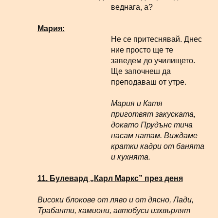
веднага, а?
Мария:
Не се притеснявай. Днес
ние просто ще те
заведем до училището.
Ще започнеш да
преподаваш от утре.
Мария и Катя
приготвят закуската,
докато Прудънс тича
насам натам. Виждаме
кратки кадри от банята
и кухнята.
11.
Булевард „Карл Маркс” през деня
Високи блокове от ляво и от дясно, Лади,
Трабанти, камиони, автобуси изхвърлят