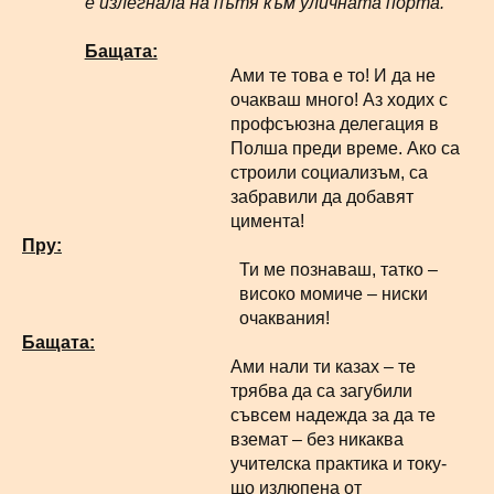
е излегнала на пътя към уличната порта.
Бащата:
Ами те това е то! И да не
очакваш много! Аз ходих с
профсъюзна делегация в
Полша преди време. Ако са
строили социализъм, са
забравили да добавят
цимента!
Пру:
Ти ме познаваш, татко –
високо момиче – ниски
очаквания!
Бащата:
Ами нали ти казах – те
трябва да са загубили
съвсем надежда за да те
вземат – без никаква
учителска практика и току-
що излюпена от