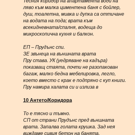
Тесния коридор на апартамента води на
ляво към малка циментена баня с бойлер,
душ, тоалетна, мивка и дупка са оттичане
на водата на пода; врата към
всекидневната/спалня, водеща до
микроскопична кухня и балкон.
ЕП – Прудънс спи.
ЗЕ звънеца на външната врата
Пру става. УК (уедряване на кадъра)
показващ стаята, почти не разопакован
багаж, малко бедна мебелировка, легло,
което вместо с крак е подпряно с куп книги.
Пру намира халата си и излиза в
10 Антето/Коридора
То е тясно и тъмно.
СП от страни Прудънс пред външната
врата. Запалва голата крушка. Зад нея
виждаме сивия бетон на банята.