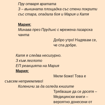
Пру отваря вратата
З – външната площадка със стени покрити
със стара, опадала боя и Мария и Катя
Мария:
Минава през Прудънс с мрежена пазарска
чанта
Добро утро! Надявам се,
че спа добре.
Катя я следва несигурно.
З към леглото
ЕП реакцията на Мария
Мария:
Мили боже! Това е
съвсем неприемливо!
Коленичи за да огледа книгите
Трябваше да се досетя –
Медицински книги –
вероятно донесени от