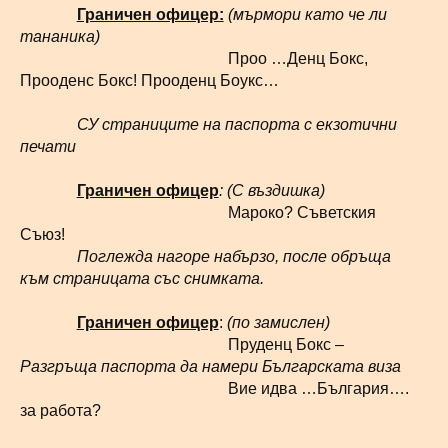
Граничен офицер:
(мърмори като че ли
тананика)
Проо …Денц Бокс,
Прооденс Бокс! Прооденц Боукс…
СУ страниците на паспорта с екзотични
печати
Граничен офицер
: (С въздишка)
Мароко? Съветския
Съюз!
Поглежда нагоре набързо, после обръща
към страницата със снимката.
Граничен офицер
:
(по замислен)
Пруденц Бокс –
Разгръща паспорта да намери Българската виза
Вие идва …България….
за работа?