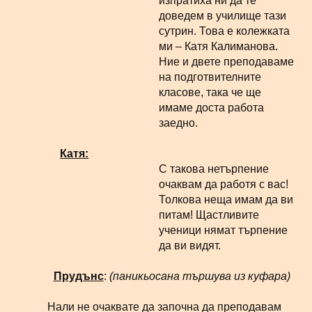
изпратиха ни да те
доведем в училище тази
сутрин. Това е колежката
ми – Катя Калиманова.
Ние и двете преподаваме
на подготвителните
класове, така че ще
имаме доста работа
заедно.
Катя:
С такова нетърпение
очаквам да работя с вас!
Толкова неща имам да ви
питам! Щастливите
ученици нямат търпение
да ви видят.
Прудънс
:
(паникьосана тършува из куфара)
Нали не очаквате да започна да преподавам