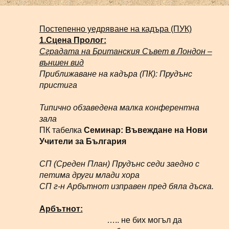
Постепенно уедряване на кадъра (ПУК)
1.Сцена Пролог:
Сградата на Британския Съвет в Лондон –
външен вид
Приближаване на кадъра (ПК): Прудънс
пристига
Типично обзаведена малка конферентна
зала
ПК табелка
Семинар:
Въвеждане на Нови
Учители за България
СП (Среден План) Прудънс седи заедно с
петима други млади хора
СП г-н Арбътнот изправен пред бяла дъска.
Арбътнот:
….. не бих могъл да