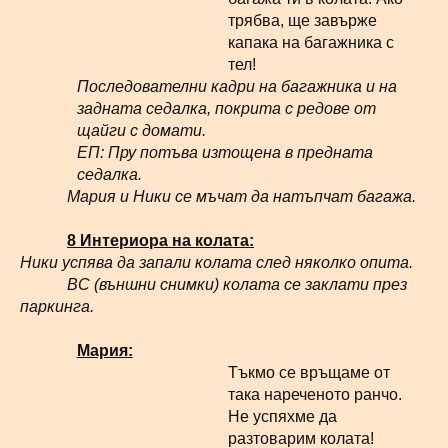
трябва, ще завърже
капака на багажника с
тел!
Последователни кадри на багажника и на
задната седалка, покрита с редове от
щайги с домати.
ЕП: Пру потъва изтощена в предната
седалка.
Мария и Ники се мъчат да натъпчат багажа.
8 Интериора на колата:
Ники успява да запали колата след няколко опита.
ВС (външни снимки) колата се заклати през
паркинга.
Мария:
Тъкмо се връщаме от
така нареченото ранчо.
Не успяхме да
разтоварим колата!