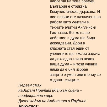
наблегна на това повече.
България е стриктна
Комунистическа държава. И
вие всички сте назначени на
работа като учители в
техните елитни Английски
Гимназии. Всяко ваше
действие и дума ще бъдат
докладвани. Дори в
класната стая един от
учениците ще има за задача
да докладва точно всяка
ваша дума – и този ученик
няма да е бил избран
защото е умен или пък му се
отдават езиците.
Нервен смях
Кадърът Прелива (КП) към сцена –
неофициално кафе
Двоен кадър на Арбътнот и Прудънс
Арбътнот: