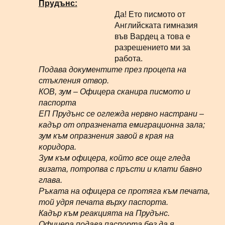
Прудънс:
Да! Ето писмото от
Английската гимназия
във Вардец а това е
разрешението ми за
работа.
Подава документите през процепа на
стъкления отвор.
КОВ, зум – Офицера сканира писмото и
паспорта
ЕП Прудънс се оглежда нервно настрани –
кадър от опразнената емиграционна зала;
зум към опразнения завой в края на
коридора.
Зум към офицера, който все още гледа
визата, потропва с пръсти и клати бавно
глава.
Ръката на офицера се протяга към печата,
той удря печата върху паспорта.
Кадър към реакцията на Прудънс.
Офицера подава паспорта без да я