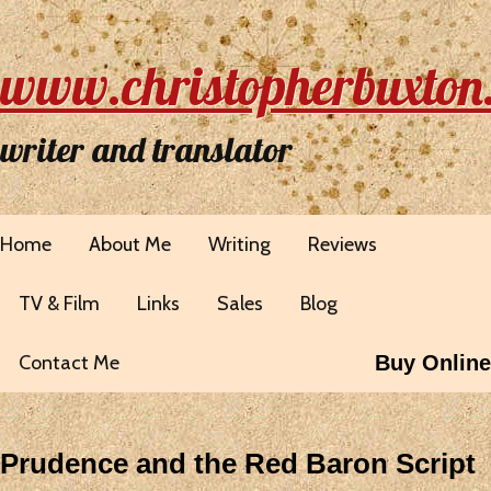
www.christopherbuxton
writer and translator
Home
About Me
Writing
Reviews
TV & Film
Links
Sales
Blog
Contact Me
Buy Online
Prudence and the Red Baron Script