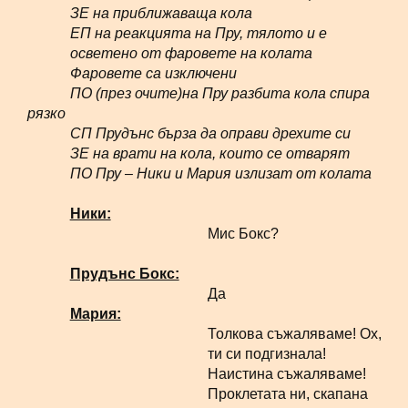
ЗЕ на приближаваща кола
ЕП на реакцията на Пру, тялото и е
осветено от фаровете на колата
Фаровете са изключени
ПО (през очите)на Пру разбита кола спира
рязко
СП Прудънс бърза да оправи дрехите си
ЗЕ на врати на кола, които се отварят
ПО Пру – Ники и Мария излизат от колата
Ники:
Мис Бокс?
Прудънс Бокс:
Да
Мария:
Толкова съжаляваме! Ох,
ти си подгизнала!
Наистина съжаляваме!
Проклетата ни, скапана