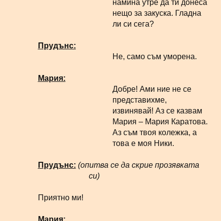
намина утре да ти донеса
нещо за закуска. Гладна
ли си сега?
Прудънс:
Не, само съм уморена.
Мария:
Добре! Ами ние не се
представихме,
извинявай! Аз се казвам
Мария – Мария Каратова.
Аз съм твоя колежка, а
това е моя Ники.
Прудънс:
(опитва се да скрие прозявката
си)
Приятно ми!
Мария: