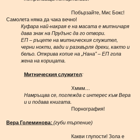
Побързайте, Мис Бокс!
Самолета няма да чака вечно!
Куфара най-накрая е на масата е митничаря
дава знак на Прудънс да го отвори.
ЕП – ръцете на митническия служител,
черни нокти, вади и разхвърля дрехи, както и
бельо. Открива копие на „Нана” – ЕП гола
жена на корицата.
Митническия служител
:
Хммм…
Намръщва се, поглежда с интерес към Вера
и и подава книгата.
Порнография!
Вера Големинова:
(губи търпение)
Какви глупости! Зола е