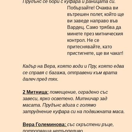
Прудънс се бори с куфара и раницата си.
Побързайте! Очаква ви
вътрешен полет, който ще
ви заведе направо във
Вардец. Само трябва да
минете през митническия
контрол. Не се
притеснявайте, като
пристигнете, ще ви чакат!
Кадър на Вера, която води и Пру, която едва
се справя с багажа, отправени към врата
далеч пред тях.
2 Митница:
помещение, оградено със
завеси, ярко осветено. Митничар зад
масата. Прудънс вдига с голямо
затруднение куфара си на подвижната маса.
Вера Големинова:
със скръстени ръце,
потропваща нетърпеливо.