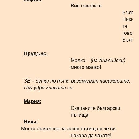
Вие говорите
Българ
Ники,
тя
говори
Българ
Прудънс:
Малко –
(на Английски)
много малко!
ЗЕ – дупки по пътя раздрусват пасажерите.
Пру удря главата си.
Мария:
Скапаните български
пътища!
Ники:
Много съжалява за лоши пътища и че ви
накара да чакате!