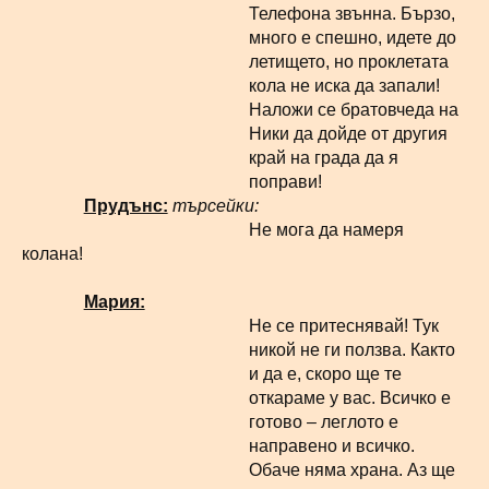
Телефона звънна. Бързо,
много е спешно, идете до
летището, но проклетата
кола не иска да запали!
Наложи се братовчеда на
Ники да дойде от другия
край на града да я
поправи!
Прудънс:
търсейки:
Не мога да намеря
колана!
Мария:
Не се притеснявай! Тук
никой не ги ползва. Както
и да е, скоро ще те
откараме у вас. Всичко е
готово – леглото е
направено и всичко.
Обаче няма храна. Аз ще