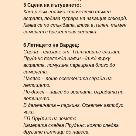
5 Сцена на пътуването:
Кадър към голямо количество тъмен
асфалт, подава куфара на чакащия стюард.
Качва се по стълбата, влиза в пълен, тъмен
самолет с брезентови седалки.
6 Летището на Вардец:
Сцена – слизане от . Пътниците слизат.
Прудънс поглежда навън –дъжд върху
асфалта, лимузина паркирана близо до
самолета.
Наляво – лошо осветената сграда на
летището.
По-далеч – навес до вратата, оградата на
летището.
В далечината – паркинг. Осветен автобус
чака.
ЕП Прудънс на земята.
Камерата следва Прудънс, която следва
другите пътници до навеса.