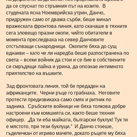
да се спуснат по стръмния път на козите. В
студената ясна Ноемврийска утрин, Данчо,
придружен само от двама сърби, беше минал
вражеската фронтова линия, като скачаше в тяхните
сега зловещо празни окопи, чийто обитатели в
момента преследваха на север Данчовите
отстъпващи сънародници. Окопите бяха до сущ
еднакви – като че ли наредба беше разпостранена по
света – всеки войник да стои и се бие в собствените
си смръдящи лайна и урина, да опознае интимното
приятелство на въшките.
Зад фронтовата линия, той бе предаден на
африканците. Черни ръце го грабнаха. Неговите
протести предизвикаха само смях и ритник по
задника. Сръбските войници не бяха толкова добре
настроени към комшията си, както беше тяхния
офицер. „Да ти еба майката, български буклук! Тук ти
е мястото, при тези буклуци.” И Данчо стоеше,
гъделичкан от игриво мачете, докато ръцете му бяха