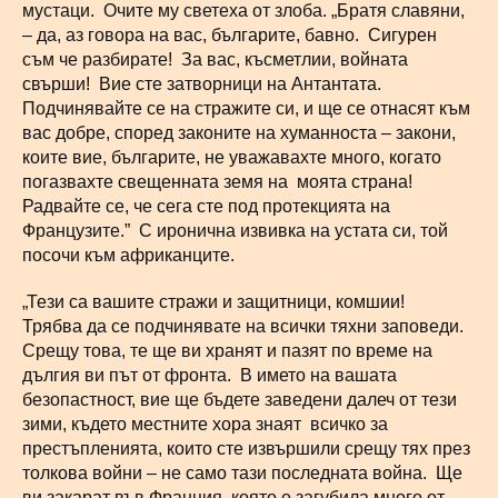
мустаци. Очите му светеха от злоба. „Братя славяни,
– да, аз говора на вас, българите, бавно. Сигурен
съм че разбирате! За вас, късметлии, войната
свърши! Вие сте затворници на Антантата.
Подчинявайте се на стражите си, и ще се отнасят към
вас добре, според законите на хуманноста – закони,
коите вие, българите, не уважавахте много, когато
погазвахте свещенната земя на моята страна!
Радвайте се, че сега сте под протекцията на
Французите.” С иронична извивка на устата си, той
посочи към африканците.
„Тези са вашите стражи и защитници, комшии!
Трябва да се подчинявате на всички тяхни заповеди.
Срещу това, те ще ви хранят и пазят по време на
дългия ви път от фронта. В името на вашата
безопастност, вие ще бъдете заведени далеч от тези
зими, където местните хора знаят всичко за
престъпленията, които сте извършили срещу тях през
толкова войни – не само тази последната война. Ще
ви закарат във Франция, която е загубила много от