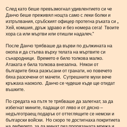
След като беше превъзмогнал удивлентието си че
Данчо беше преживял нощта само с леки болки и
изтръпвания, сръбският офицер протегна ръката си „
Хей, комшия, дръж здраво и без номера сега! Твоите
хора са или мъртви или отишли надалеч.”
После Данчо трябваше да върви по дължината на
окопа и да стъпва върху телата на мъртвите си
сънародници. Времето е било толкова малко.
Атаката е била толкова внезапна. Някои от
българите бяха разкъсани от гранати, но повечето
бяха разсечени от мачети. Сутрешните мухи вече
кръжаха наоколо. Данчо се чудеше къде ще отидат
въшките.
По средата на пътя те трябваше да залегнат, за да
избегнат мините, падащи от ляво и от дясно –
недълготраещ подарък от оттеглящите се немски и
български войски. Но скоро те достигнаха покритиета
на дефелето, за да минат пез прорязаната мрежа и