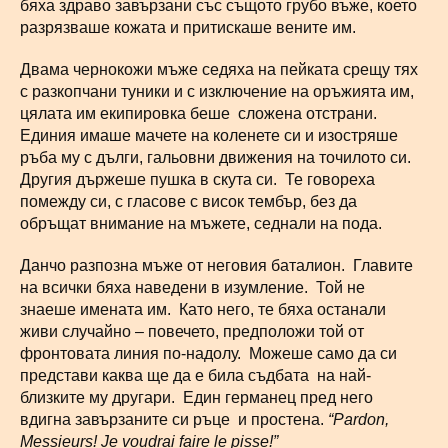
бяха здраво завързани със същото грубо въже, което
разрязваше кожата и притискаше вените им.
Двама чернокожи мъже седяха на пейката срещу тях
с разкопчани туники и с изключение на оръжията им,
цялата им екипировка беше сложена отстрани.
Единия имаше мачете на коленете си и изостряше
ръба му с дълги, гальовни движения на точилото си.
Другия държеше пушка в скута си. Те говореха
помежду си, с гласове с висок тембър, без да
обръщат внимание на мъжете, седнали на пода.
Данчо разпозна мъже от неговия баталион. Главите
на всички бяха наведени в изумление. Той не
знаеше имената им. Като него, те бяха останали
живи случайно – повечето, предположи той от
фронтовата линия по-надолу. Можеше само да си
представи каква ще да е била съдбата на най-
близките му другари. Един германец пред него
вдигна завързаните си ръце и простена.
“
Pardon
,
Messieurs
!
Je
voudrai
faire
le
pisse
!”