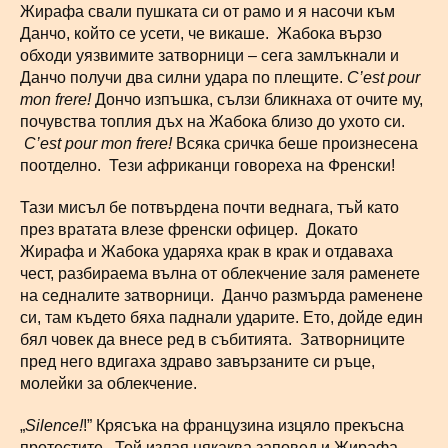
Жирафа свали пушката си от рамо и я насочи към
Данчо, който се усети, че викаше. Жабока вързо
обходи уязвимите затворници – сега замлъкнали и
Данчо получи два силни удара по плещите.
C
’
est
pour
mon
frere
!
Дончо изпъшка, сълзи бликнаха от очите му,
почувства топлия дъх на Жабока близо до ухото си.
C
’
est
pour
mon
frere
!
Всяка сричка беше произнесена
поотделно. Тези африканци говореха на Френски!
Тази мисъл бе потвърдена почти веднага, тъй като
през вратата влезе френски офицер. Докато
Жирафа и Жабока ударяха крак в крак и отдаваха
чест, разбираема вълна от облекчение заля раменете
на седналите затворници. Данчо размърда раменене
си, там където бяха паднали ударите. Ето, дойде един
бял човек да внесе ред в събитията. Затворниците
пред него вдигаха здраво завързаните си ръце,
молейки за облекчение.
„
Silence
!
!” Крясъка на французина изцяло прекъсна
протестите. Той излая някаква заповед и Жирафа