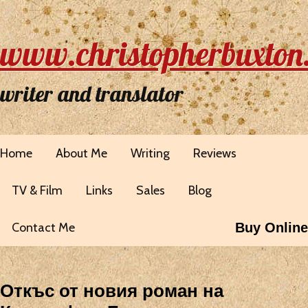
www.christopherbuxton
writer and translator
Home
About Me
Writing
Reviews
TV & Film
Links
Sales
Blog
Contact Me
Buy Online
Откъс от новия роман на