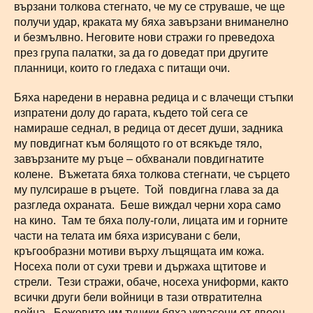
вързани толкова стегнато, че му се струваше, че ще
получи удар, краката му бяха завързани вниманелно
и безмълвно. Неговите нови стражи го преведоха
през група палатки, за да го доведат при другите
планници, които го гледаха с питащи очи.
Бяха наредени в неравна редица и с влачещи стъпки
изпратени долу до гарата, където той сега се
намираше седнал, в редица от десет души, задника
му повдигнат към болящото го от всякъде тяло,
завързаните му ръце – обхванали повдигнатите
колене. Въжетата бяха толкова стегнати, че сърцето
му пулсираше в ръцете. Той повдигна глава за да
разгледа охраната. Беше виждал черни хора само
на кино. Там те бяха полу-голи, лицата им и горните
части на телата им бяха изрисувани с бели,
кръгообразни мотиви върху лъщящата им кожа.
Носеха поли от сухи треви и държаха щтитове и
стрели. Тези стражи, обаче, носеха униформи, както
всички други бели войници в тази отвратителна
война. Бежовите им туники бяха украсени от двоен