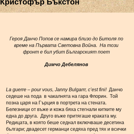
Кристофър Бъкстон
Героя Данчо Попов се намира близо до Битоля по
време на Първата Световна Война. На този
фронт е бил убит Българският поет
Димчо Дебелянов
La
guerre
–
pour
vous
,
Janny
Bulgarrr
,
c
’
est
fini
!
Данчо
седеше на пода в чакалнята на гара Флорин. Той
позна царя на Гърция в портрета на стената.
Белезници от въже и кожа бяха стегнали китките му
една до друга. Друго въже притягаше краката му.
Редицата, в която беше седнал включваше десетина
българи; двадесет германци седяха пред тях и всички