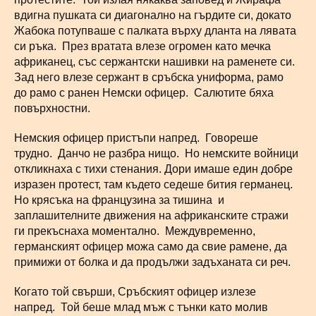
вдигна пушката си диагонално на гърдите си, докато
Жабока потупваше с палката върху дланта на лявата
си ръка. През вратата влезе огромен като мечка
африканец, със сержантски нашивки на раменете си.
Зад него влезе сержант в сръбска униформа, рамо
до рамо с ранен Немски офицер. Салютите бяха
повърхностни.
Немския офицер пристъпи напред. Говореше
трудно. Данчо не разбра нищо. Но немските войници
откликнаха с тихи стенания. Дори имаше един добре
изразен протест, там където седеше бития германец.
Но крясъка на французина за тишина и
заплашителните движения на африканските стражи
ги прекъснаха моментално. Междувременно,
германският офицер можа само да свие рамене, да
примижи от болка и да продължи задъханата си реч.
Когато той свърши, Сръбският офицер излезе
напред. Той беше млад мъж с тънки като молив