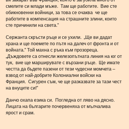
смелите си млади мъже. Там ще работите. Вие сте
обикновенни войници, за това се очаква че ще
работите в компенсация на страшните злини, които
сте причинили на света.”
Сержанта скръсти ръце и се ухили. „Ще ви дадат
храна и ще поемете по пътя на далеч от фронта и от
войната.” Той махна с ръка към прозореца.
„Дъждовете са отнесли железопътната линия на юг от
тук, вие ще марширувате с вързани ръце. Ще имате
честта да бъдете пазени от тези чудесни момчета –
взвод от най-добрите Колониални войски на
Франция. Сигурен съм, че ще разказвате за тази чест
на внуците си!”
Данчо охапа езика си. Погледна от ляво на дясно.
Лицата на българите почервеняха от мълчалива
ярост и срам.