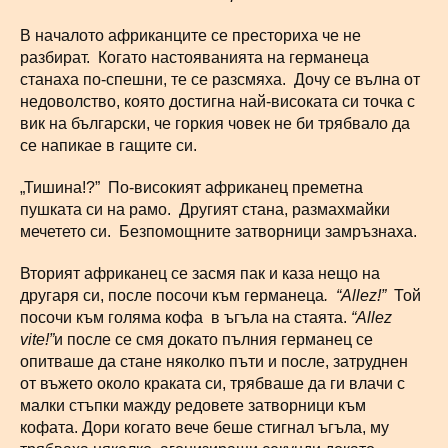
В началото африканците се престориха че не
разбират. Когато настояванията на германеца
станаха по-спешни, те се разсмяха. Дочу се вълна от
недоволство, която достигна най-високата си точка с
вик на български, че горкия човек не би трябвало да
се напикае в гащите си.
„Тишина!?” По-високият африканец преметна
пушката си на рамо. Другият стана, размахмайки
мечетето си. Безпомощните затворници замръзнаха.
Вторият африканец се засмя пак и каза нещо на
другаря си, после посочи към германеца
.
“
Allez
!”
Той
посочи към голяма кофа в ъгъла на стаята.
“
Allez
vite
!”
и после
се смя докато пълния германец се
опитваше да стане няколко пъти и после, затруднен
от въжето около краката си, трябваше да ги влачи с
малки стъпки мажду редовете затворници към
кофата. Дори когато вече беше стигнал ъгъла, му