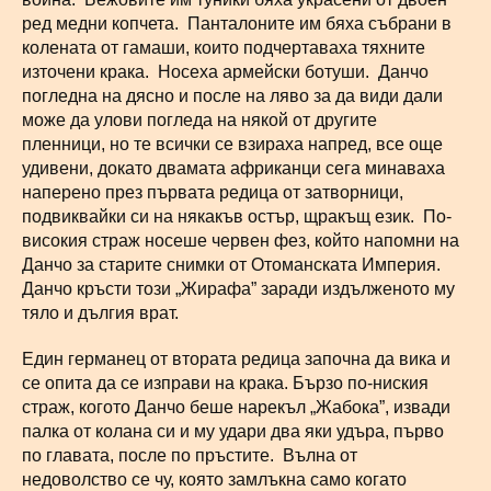
ред медни копчета. Панталоните им бяха събрани в
колената от гамаши, които подчертаваха тяхните
източени крака. Носеха армейски ботуши. Данчо
погледна на дясно и после на ляво за да види дали
може да улови погледа на някой от другите
пленници, но те всички се взираха напред, все още
удивени, докато двамата африканци сега минаваха
наперено през първата редица от затворници,
подвиквайки си на някакъв остър, щракъщ език. По-
високия страж носеше червен фез, който напомни на
Данчо за старите снимки от Отоманската Империя.
Данчо кръсти този „Жирафа” заради издълженото му
тяло и дългия врат.
Един германец от втората редица започна да вика и
се опита да се изправи на крака. Бързо по-ниския
страж, когото Данчо беше нарекъл „Жабока”, извади
палка от колана си и му удари два яки удъра, първо
по главата, после по пръстите. Вълна от
недоволство се чу, която замлъкна само когато