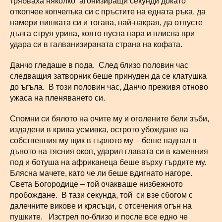
трябваха няколко агонизиращи секунди докато
откопчее копчелъка си с пръстите на едната ръка, да
намери пишката си и тогава, най-накрая, да отпусте
дълга струя урина, която пусна пара и плисна при
удара си в галванизираната страна на кофата.
Данчо гледаше в пода. След близо половин час
следващия затворник беше принуден да се клатушка
до ъгъла. В този половин час, Данчо преживя отново
ужаса на пленяването си.
Спомни си бялото на очите му и оголените бели зъби,
издадени в крива усмивка, острото убождане на
собственния му щик в гърлото му – беше паднал в
дъното на тясния окоп, ударил главата си в каменния
под и ботуша на африканеца беше върху гърдите му.
Блясна мачете, като че ли беше вдигнато нагоре.
Света Богородице – той очакваше низбежното
пробождане. В тази секунда, той си взе сбогом с
далечните викове и крясъци, с отсечения огън на
пушките. Изстрел по-близо и после все едно че