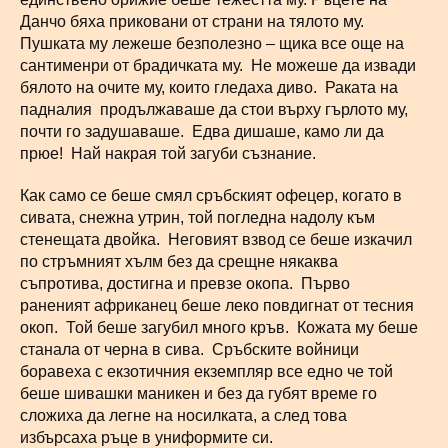
Данчо бяха приковани от страни на тялото му.
Пушката му лежеше безполезно – щика все още на
сантименри от брадичката му. Не можеше да извади
бялото на очите му, които гледаха диво. Раката на
падналия продължаваше да стои върху гърлото му,
почти го задушаваше. Едва дишаше, камо ли да
прюе! Най накрая той загуби съзнание.
Как само се беше смял сръбският офецер, когато в
сивата, снежна утрин, той погледна надолу към
стенещата двойка. Неговият взвод се беше изкачил
по стръмният хълм без да срещне някаква
съпротива, достигна и превзе окопа. Първо
раненият африканец беше леко повдигнат от тесния
окоп. Той беше загубил много кръв. Кожата му беше
станала от черна в сива. Сръбските войници
боравеха с екзотичния екземпляр все едно че той
беше шивашки маникен и без да губят време го
сложиха да легне на носилката, а след това
избърсаха ръце в униформите си.