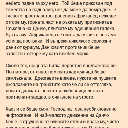
небето падна върху него. Той беше прикован под
тежестта на падналия, без да може да помръдне. В
тясното пространство, ранения африканец лежеше
отгоре му, горната част на ръката му притисната в
гръкляна на Данчо, плитките му вдишвания галеха
бузата му. Африканеца се опита да извика, но само
успя да програчи. И въпреки няколкото сериозни
рани от куршум, Данчовият противник беше
залостен отгоре му като влюбен морж.
Около тях, нощната битка вероятно продължаваше.
По-нагоре, от ляво, немската картечница беше
замлъкнала. Дрезгавите викове, пукота на пушките,
експлозиите на гранатите като че ли се оттегляха,
докато двамата неохотни любовници лежаха
притиснати заедно, в очакване на утрото.
Как ли се беше смял Господ на това необикновенно
чифтосване! И най-малкото движение на Данчо
беше затруднено от близките стени и врага му, чието
единствено орйжие беше тежестта му. Ръцете на